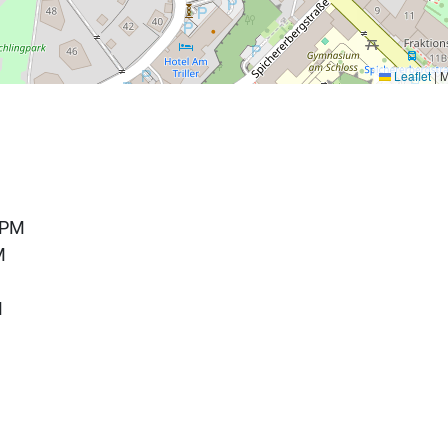
Leaflet
|
M
 PM
M
M