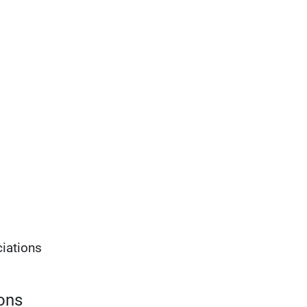
iations
ons