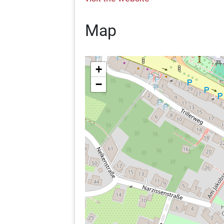
Map
+
−