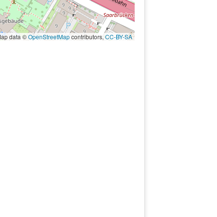
ap data ©
OpenStreetMap
contributors,
CC-BY-SA