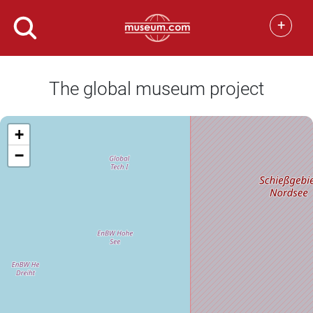
+
The global museum project
+
−