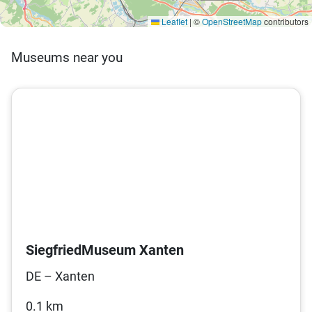
Leaflet
|
©
OpenStreetMap
contributors
Museums near you
SiegfriedMuseum Xanten
DE – Xanten
0.1 km