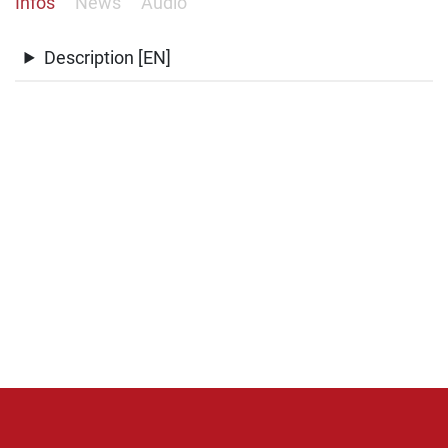
Infos
News
Audio
Description [EN]