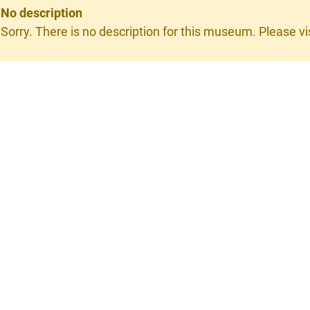
No description
Sorry. There is no description for this museum. Please visi
×
ion