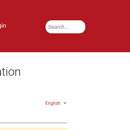
gin
tion