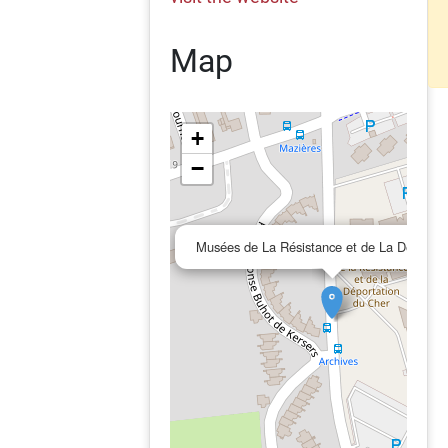
Map
+
−
Musées de La Résistance et de La Déportat