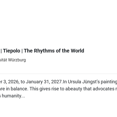
 Tiepolo | The Rhythms of the World
ität Würzburg
 3, 2026, to January 31, 2027.In Ursula Jüngst’s paintin
 are in balance. This gives rise to abeauty that advocate
ts humanity...