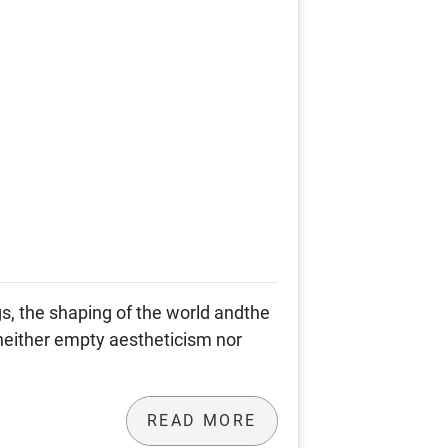
gs, the shaping of the world andthe
s neither empty aestheticism nor
READ MORE