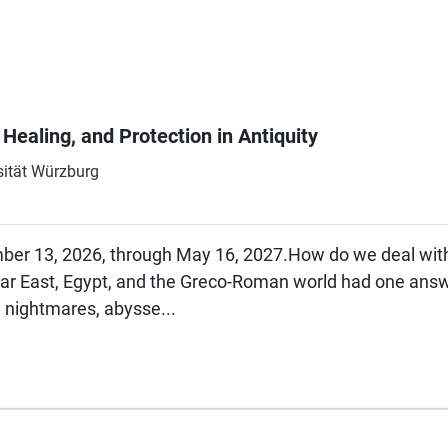
ealing, and Protection in Antiquity
ität Würzburg
ber 13, 2026, through May 16, 2027.How do we deal with 
Near East, Egypt, and the Greco-Roman world had one answ
n nightmares, abysse...