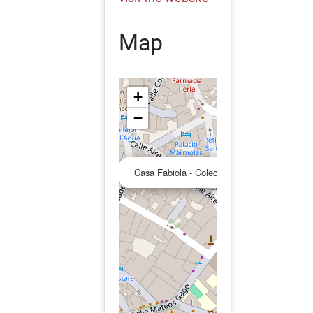
Map
+
−
Casa Fabiola - Colección de Arte Mariano Be