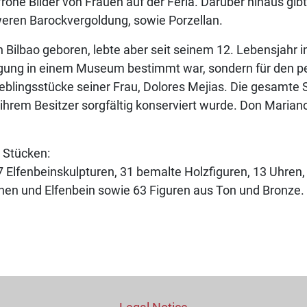
he Bilder von Frauen auf der Feria. Darüber hinaus gibt 
weren Barockvergoldung, sowie Porzellan.
 Bilbao geboren, lebte aber seit seinem 12. Lebensjahr in
ingung in einem Museum bestimmt war, sondern für den p
eblingsstücke seiner Frau, Dolores Mejias. Die gesamte
ihrem Besitzer sorgfältig konserviert wurde. Don Maria
 Stücken:
 Elfenbeinskulpturen, 31 bemalte Holzfiguren, 13 Uhren,
hen und Elfenbein sowie 63 Figuren aus Ton und Bronze.