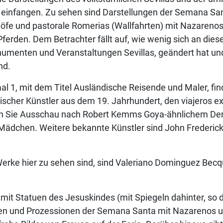
 einfangen. Zu sehen sind Darstellungen der Semana Sant
nhöfe und pastorale Romerias (Wallfahrten) mit Nazarenos
erden. Dem Betrachter fällt auf, wie wenig sich an dies
menten und Veranstaltungen Sevillas, geändert hat und w
nd.
al 1, mit dem Titel Ausländische Reisende und Maler, fi
scher Künstler aus dem 19. Jahrhundert, den viajeros ex
alten Sie Ausschau nach Robert Kemms Goya-ähnlichem D
dchen. Weitere bekannte Künstler sind John Frederick L
erke hier zu sehen sind, sind Valeriano Dominguez Becq
mit Statuen des Jesuskindes (mit Spiegeln dahinter, so d
n und Prozessionen der Semana Santa mit Nazarenos u