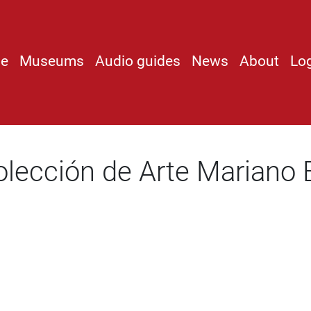
e
Museums
Audio guides
News
About
Lo
olección de Arte Mariano B