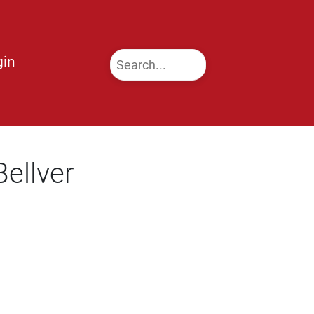
gin
ellver